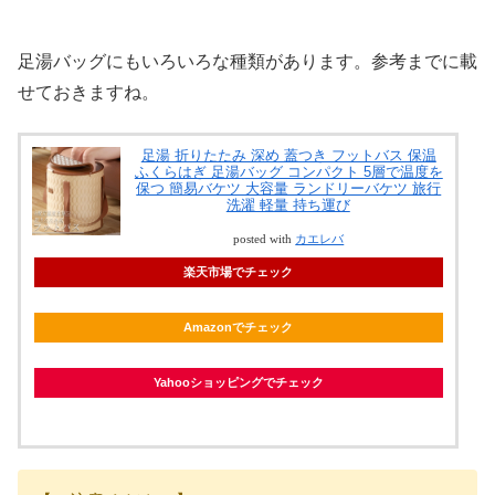
足湯バッグにもいろいろな種類があります。参考までに載
せておきますね。
足湯 折りたたみ 深め 蓋つき フットバス 保温
ふくらはぎ 足湯バッグ コンパクト 5層で温度を
保つ 簡易バケツ 大容量 ランドリーバケツ 旅行
洗濯 軽量 持ち運び
posted with
カエレバ
楽天市場でチェック
Amazonでチェック
Yahooショッピングでチェック